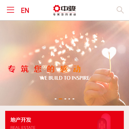
EN
地产开发
REAL ESTATE