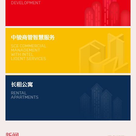
DEVELOPMENT
中骏商管智慧服务
SCE COMMERCIAL
MANAGEMENT
WITH INTEL
LIGENT SERVICES
长租公寓
RENTAL
APARTMENTS