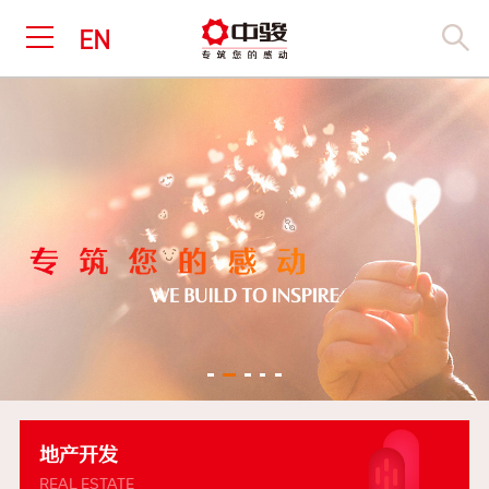
EN
地产开发
REAL ESTATE