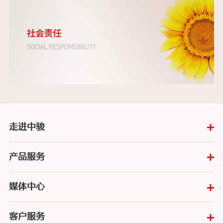
走进中骏
产品服务
媒体中心
客户服务