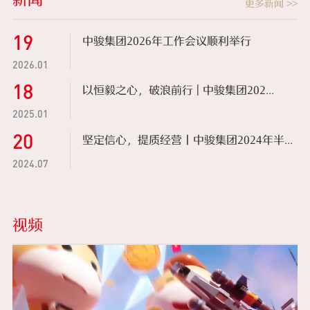
新闻
更多新闻 >>
19
中骏集团2026年工作会议顺利举行
2026.01
18
以恒毅之心，破浪前行 | 中骏集团202...
2025.01
20
坚定信心，提质经营丨中骏集团2024年半...
2024.07
视频