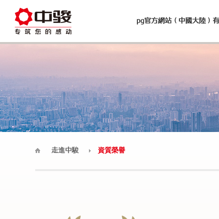
pg官方網站（中國大陸）
走進中駿
資質榮譽