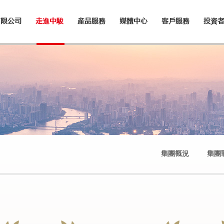
有限公司
走進中駿
産品服務
媒體中心
客戶服務
投資
集團概況
集團