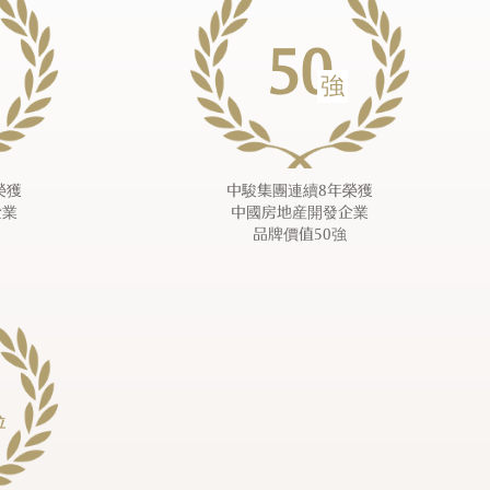
50
強
榮獲
中駿集團連續8年榮獲
企業
中國房地産開發企業
品牌價值50強
位