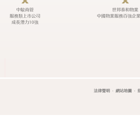
中駿商管
世邦泰和物業
服務類上市公司
中國物業服務百強企業T
成長潛力10強
法律聲明
網站地圖