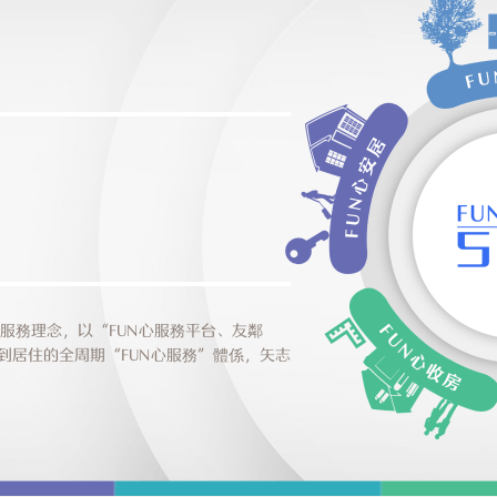
服務理念，以“FUN心服務平台、友鄰
到居住的全周期“FUN心服務”體係，矢志