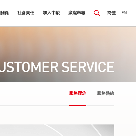
者關係
社會責任
加入中駿
廉潔舉報
簡體
EN
USTOMER SERVICE
服務理念
服務熱線