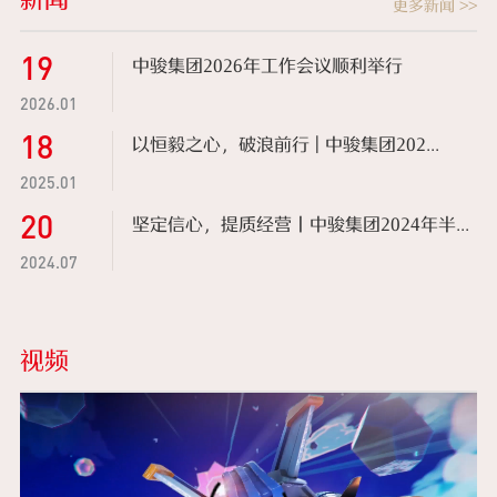
新闻
更多新闻 >>
19
中骏集团2026年工作会议顺利举行
2026.01
18
以恒毅之心，破浪前行 | 中骏集团202...
2025.01
20
坚定信心，提质经营丨中骏集团2024年半...
2024.07
视频