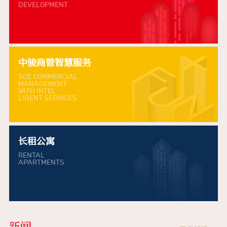
DEVELOPMENT
中骏商管智慧服务
SCE COMMERCIAL
MANAGEMENT
WITH INTEL
LIGENT SERVICES
长租公寓
RENTAL
APARTMENTS