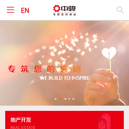
EN
地产开发
REAL ESTATE