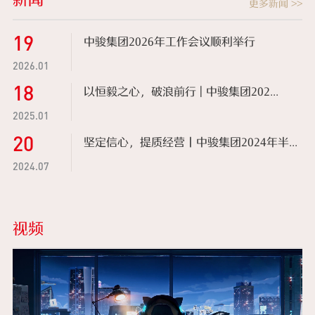
新闻
更多新闻 >>
19
中骏集团2026年工作会议顺利举行
2026.01
18
以恒毅之心，破浪前行 | 中骏集团202...
2025.01
20
坚定信心，提质经营丨中骏集团2024年半...
2024.07
视频