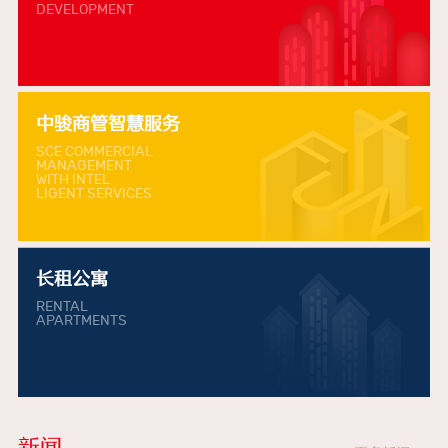
DEVELOPMENT
中骏商管智慧服务
SCE COMMERCIAL
MANAGEMENT
WITH INTEL
LIGENT SERVICES
长租公寓
RENTAL
APARTMENTS