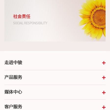
走进中骏
产品服务
媒体中心
客户服务