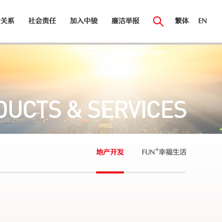
者关系
社会责任
加入中骏
廉洁举报
繁体
EN
UCTS & SERVICES
+
地产开发
FUN
幸福生活