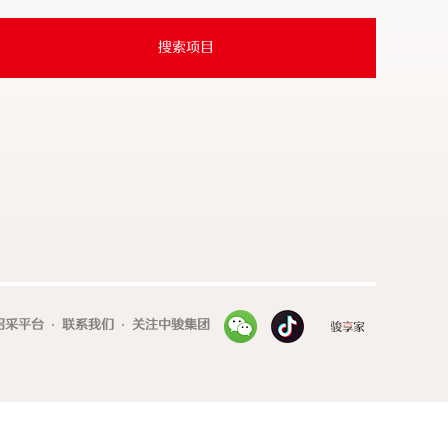
搜索项目
招采平台
联系我们
关注中骏集团