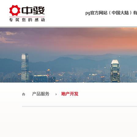
pg官方网站（中国大陆）
产品服务
地产开发