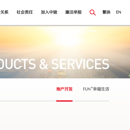
者关系
社会责任
加入中骏
廉洁举报
繁体
EN
UCTS & SERVICES
+
地产开发
FUN
幸福生活