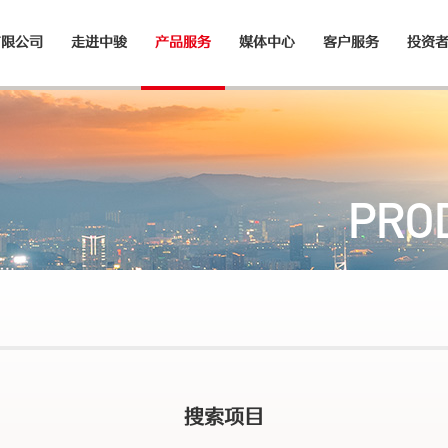
有限公司
走进中骏
产品服务
媒体中心
客户服务
投资
PROD
搜索项目