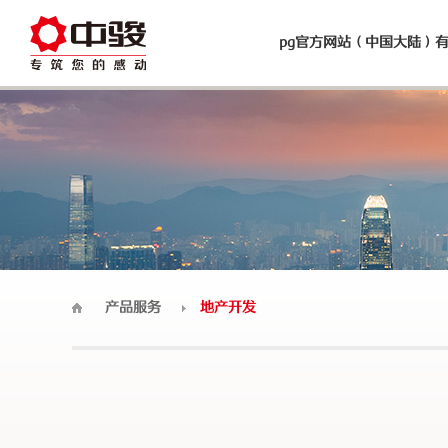
pg官方网站（中国大陆）
产品服务
地产开发