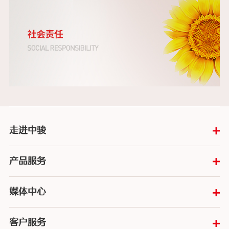
走进中骏
产品服务
媒体中心
客户服务