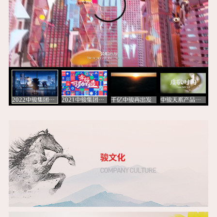
2022中骏集团“幸福向未来”形象片
2021中骏集团“幸福可劲儿造”主题片
千亿中骏再出发
中骏天系产品形象片